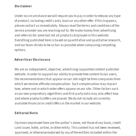
Disclaimer
Under no circumstance we will require you to pay in order to release any type
of product, including credit cards, loans or any other offer. If this happens,
please contact us immediately. Always read the terms and conditions of the
service provider you are reaching out to. We make money from advertising
and referrals for some but not all products displayed in this website.
Everything published here is based on quantitative and qualitative research,
and our team strives to be as fair as possible when comparing competing
options.
Advertiser Disclosure
We are an independent, objective, advertising-supported content publisher
website. In order to support our ability to provide free content to our users,
the recommendations that appear on our site might be from companies from
which we receive affiliate compensation. Such compensation may impact
how, where and in which order offers appear on our site. Other factors such
as our own proprietary algorithms and first party data may also affect how
and where products/offers are placed. We do not include all currently
available financial or credit offers in the market in our website.
Editorial Note
Opinions expressed here are the author's alone, not those of any bank, credit
card issuer, hotel, airline, or other entity. This content has not been reviewed,
approved, or otherwise endorsed by any of the entities included within the