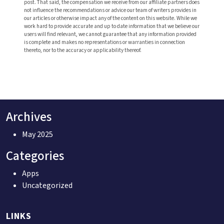
post. That said, the compensation we receive from our affiliate partners does
not influence the recommendations or advice our team of writers provides in
our articles or otherwise impact any of the content on this website. While we
work hard to provide accurate and up to date information that we believe our
users will find relevant, we cannot guarantee that any information provided
is complete and makes no representations or warranties in connection
thereto, nor to the accuracy or applicability thereof.
Archives
May 2025
Categories
Apps
Uncategorized
LINKS